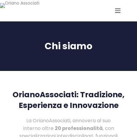
Chi siamo
OrianoAssociati: Tradizione,
Esperienza e Innovazione
La OrianoAssociati, annovera al suo
interno oltre
20 professionalità
, con
specializzazioni interdisciplinari, funzionali